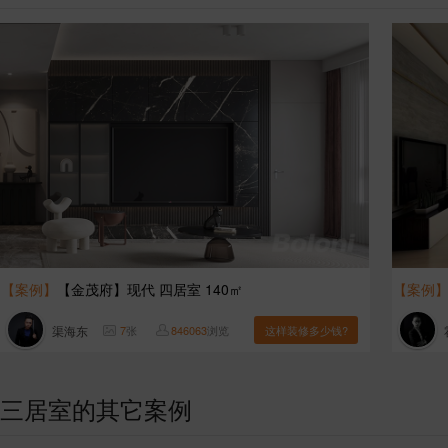
【案例】
【金茂府】现代 四居室 140㎡
【案例
渠海东
7
张
846063
浏览
这样装修多少钱?
三居室的其它案例