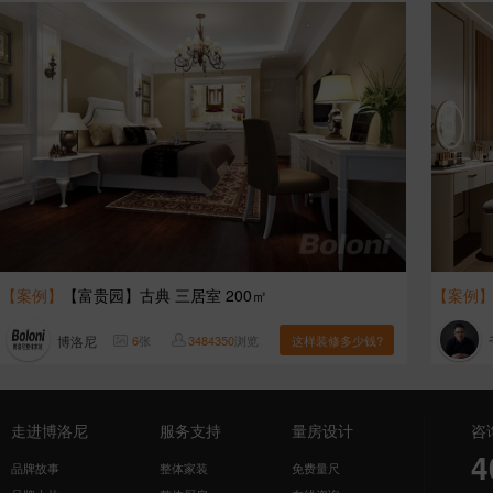
【案例】
【富贵园】古典 三居室 200㎡
【案例
博洛尼
6
张
3484350
浏览
这样装修多少钱?
走进博洛尼
服务支持
量房设计
咨
4
品牌故事
整体家装
免费量尺