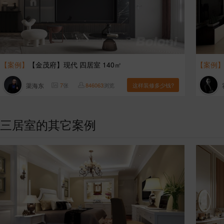
【案例】
【金茂府】现代 四居室 140㎡
【案例
渠海东
7
张
846063
浏览
这样装修多少钱?
三居室的其它案例