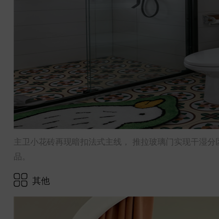
主卫小花砖再现暗扣法式主线， 推拉玻璃门实现干湿分
品。
其他