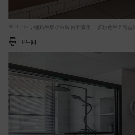
客卫干区，铺贴半墙小白砖易于清理， 脏粉色半圆造型
卫生间