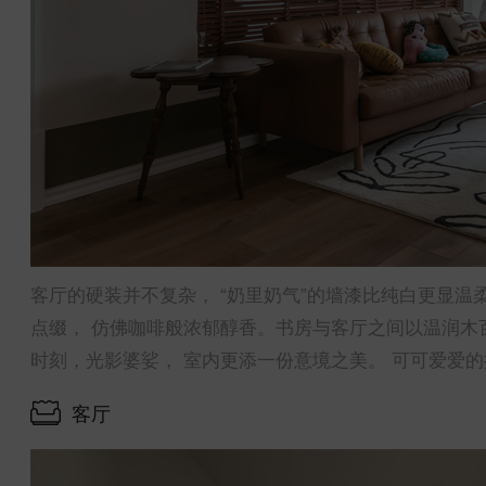
客厅的硬装并不复杂， “奶里奶气”的墙漆比纯白更显温
点缀， 仿佛咖啡般浓郁醇香。书房与客厅之间以温润木
时刻，光影婆娑， 室内更添一份意境之美。 可可爱爱
客厅