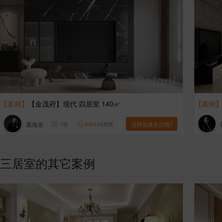
【案例】
【金茂府】现代 四居室 140㎡
【案例
渠海东
7
张
846144
浏览
这样装修多少钱?
三居室的其它案例