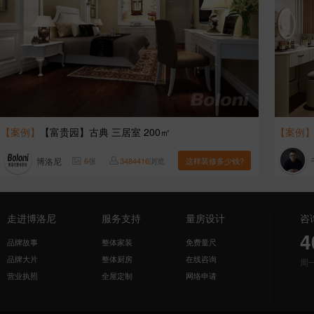
【案例】
【富贵园】古典 三居室 200㎡
【案例
博洛尼
6
张
3484416
浏览
这样装修多少钱?
走进博洛尼
服务支持
量房设计
咨
4
品牌故事
整体家装
免费量尺
品牌大片
整体厨房
在线咨询
周
营业执照
全屋定制
网络申请