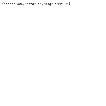
{"code":404,"data":"","msg":"无效ID"}