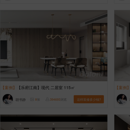
【案例】
【乐府江南】现代 二居室 115㎡
【案例
胡书静
8
张
394693
浏览
这样装修多少钱?