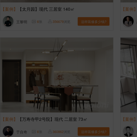
【案例】
【太月园】现代 三居室 140㎡
【案例
王黎明
6
张
356679
浏览
这样装修多少钱?
【案例】
【万寿寺甲2号院】现代 二居室 73㎡
【案例
于自奇
6
张
360862
浏览
这样装修多少钱?