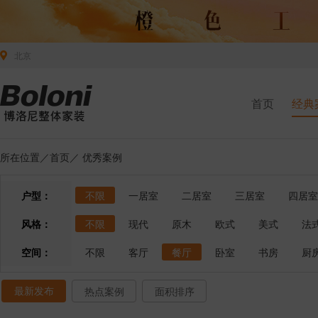
北京
首页
经典
所在位置／
首页
／
优秀案例
户型：
不限
一居室
二居室
三居室
四居室
风格：
不限
现代
原木
欧式
美式
法
空间：
不限
客厅
餐厅
卧室
书房
厨
最新发布
热点案例
面积排序