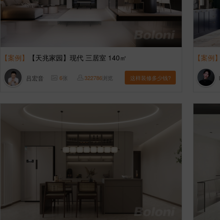
【案例】
【天兆家园】现代 三居室 140㎡
【案例
吕宏音
6
张
322786
浏览
这样装修多少钱?