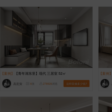
【案例】
【青年湖东里】现代 三居室 52㎡
【案例
高宏寅
6
张
278926
浏览
这样装修多少钱?