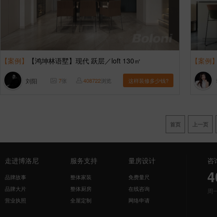
【案例】
【鸿坤林语墅】现代 跃层／loft 130㎡
【案例
刘阳
7
张
408722
浏览
这样装修多少钱?
首页
上一页
走进博洛尼
服务支持
量房设计
咨
4
品牌故事
整体家装
免费量尺
品牌大片
整体厨房
在线咨询
周
营业执照
全屋定制
网络申请