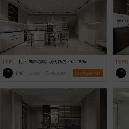
【案例】
【万科城市花园】现代 跃层／loft 180㎡
【案例
刘阳
8
张
409325
浏览
这样装修多少钱?