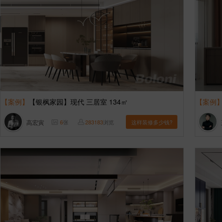
【案例】
【银枫家园】现代 三居室 134㎡
【案例
高宏寅
6
张
283183
浏览
这样装修多少钱?