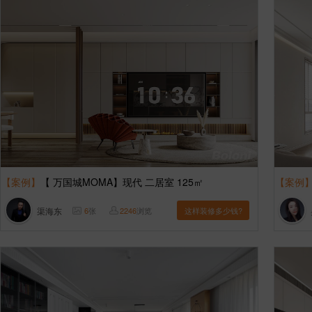
【案例】
【 万国城MOMA】现代 二居室 125㎡
【案例
渠海东
6
张
2246
浏览
这样装修多少钱?