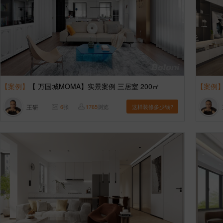
【案例】
【 万国城MOMA】实景案例 三居室 200㎡
【案例
王研
6
张
1765
浏览
这样装修多少钱?