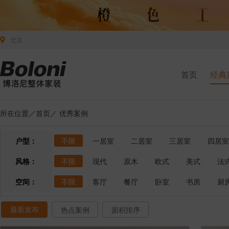
北京
首页
经典
所在位置／
首页
／
优秀案例
户型：
不限
一居室
二居室
三居室
四居室
风格：
不限
现代
原木
欧式
美式
法
空间：
不限
客厅
餐厅
卧室
书房
厨
最新发布
热点案例
面积排序