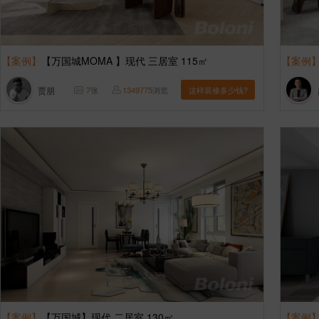
【案例】
【万国城MOMA 】现代 三居室 115㎡
【案例
贾朋
7
张
1349775
浏览
这样装修多少钱?
【案例】
【万国城】现代 二居室 130㎡
【案例