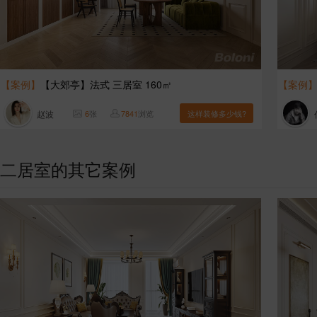
【案例】
【大郊亭】法式 三居室 160㎡
【案例
赵波
6
张
7841
浏览
这样装修多少钱?
二居室的其它案例