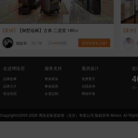
【案例】
【御墅临枫】古典 二居室 180㎡
【案例
魏焕和
7
张
6495
浏览
这样装修多少钱?
走进博洛尼
服务支持
量房设计
咨
4
品牌故事
整体家装
免费量尺
品牌大片
整体厨房
在线咨询
周
营业执照
全屋定制
网络申请
Copyright©2005-2026 博洛尼家居装饰（北京）有限公司 版权所有 Boloni. All Rights 