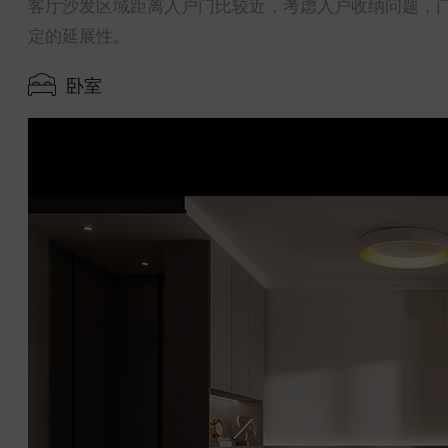
客厅沙发区域距离入户门比较近，考虑入户收纳问题，
定的延展性。
卧室