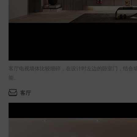
客厅电视墙体比较细碎，在设计时左边的卧室门，结合
能。
客厅