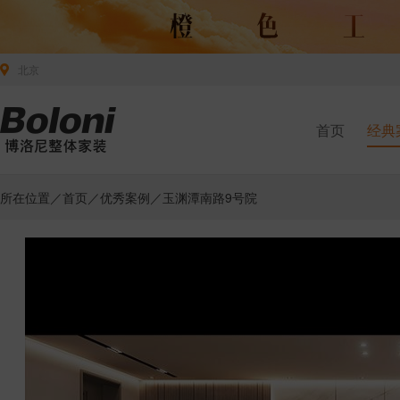
北京
首页
经典
所在位置／
首页
／
优秀案例
／玉渊潭南路9号院