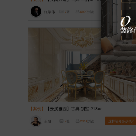
张学伟
7
张
6920
浏览
这样装修多少钱?
【案例】
【云溪雅园】古典 别墅 213㎡
王研
7
张
2314
浏览
这样装修多少钱?