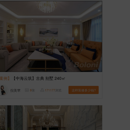
案例】
【中海云筑】古典 别墅 240㎡
倪美苹
8
张
171177
浏览
这样装修多少钱?