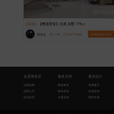
【案例】
【懋源景玺】古典 别墅 775㎡
渠海东
11
张
824770
浏览
这样装修多少钱?
走进博洛尼
服务支持
量房设计
品牌故事
整体家装
免费量尺
品牌大片
整体厨房
在线咨询
营业执照
全屋定制
网络申请