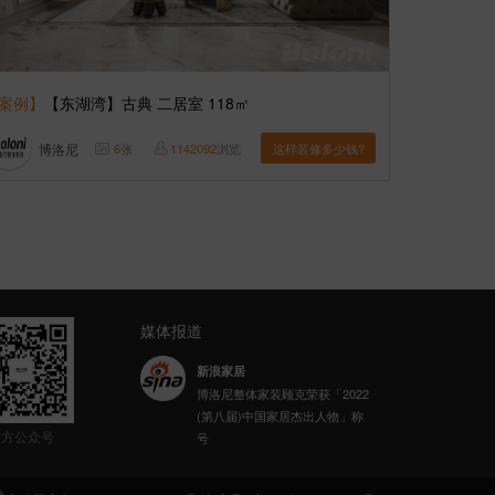
案例】
【东湖湾】古典 二居室 118㎡
博洛尼
6
张
1142092
浏览
这样装修多少钱?
媒体报道
新浪家居
博洛尼整体家装顾克荣获「2022
乐居财经
(第八届)中国家居杰出人物」称
博洛尼整体家装荣获“2023年家居
官方公众号
号
高质量发展典范企业”
网易家居