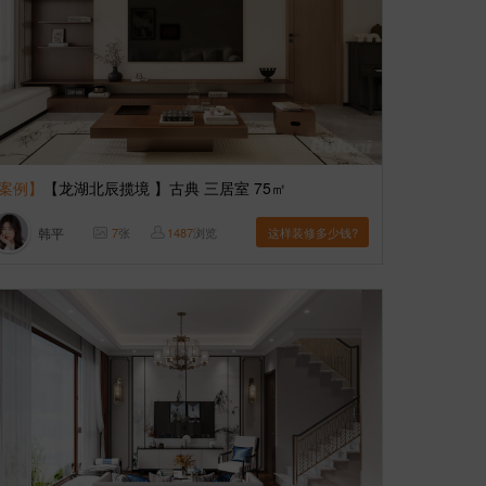
案例】
【龙湖北辰揽境 】古典 三居室 75㎡
韩平
7
张
1487
浏览
这样装修多少钱?