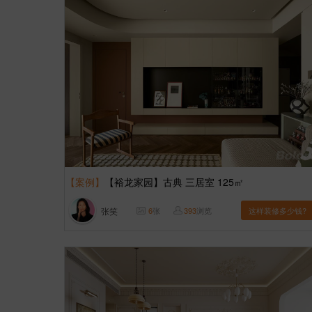
【案例】
【裕龙家园】古典 三居室 125㎡
张笑
6
张
393
浏览
这样装修多少钱?