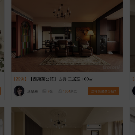
【案例】
【西斯莱公馆】古典 二居室 100㎡
【
马翠翠
7
张
1654
浏览
这样装修多少钱?