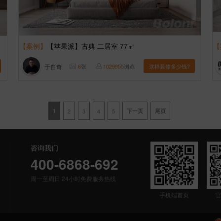
【案例】
【苹果派】古典 二居室 77㎡
【
于自奇
6
张
1029955
浏览
这样装修多少钱?
1
2
3
4
5
下一页
尾页
咨询我们
400-6868-692
周一至周日 24小时免费服务热线
手机端首页