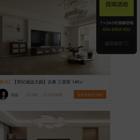
400-6868-692
案例】
【世纪城远大园】古典 三居室 140㎡
薛超
6
张
2932
浏览
这样装修多少钱?