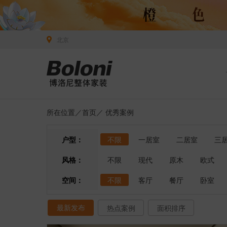
北京
所在位置／
首页
／
优秀案例
户型：
不限
一居室
二居室
三
风格：
不限
现代
原木
欧式
空间：
不限
客厅
餐厅
卧室
最新发布
热点案例
面积排序