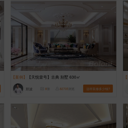
【案例】
【天悦壹号】古典 别墅 630㎡
【
郑波
8
张
82705
浏览
这样装修多少钱?