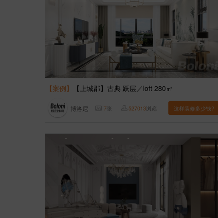
【案例】
【上城郡】古典 跃层／loft 280㎡
博洛尼
7
张
527013
浏览
这样装修多少钱?