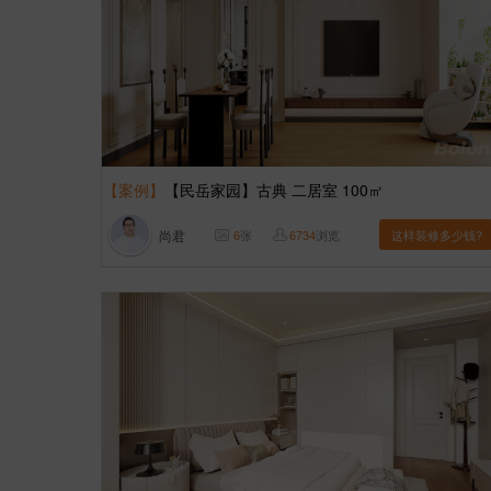
【案例】
【民岳家园】古典 二居室 100㎡
尚君
6
张
6734
浏览
这样装修多少钱?