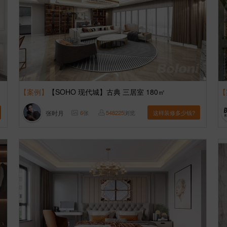
【案例】
【SOHO 现代城】古典 三居室 180㎡
【
张时月
6
张
548225
浏览
这样装修多少钱?