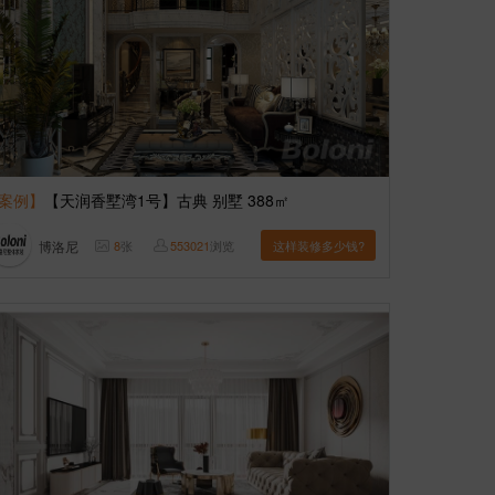
案例】
【天润香墅湾1号】古典 别墅 388㎡
博洛尼
8
张
553021
浏览
这样装修多少钱?