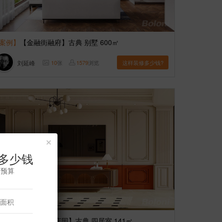
案例】
【金融街融府】古典 别墅 600㎡
刘延峰
10
张
1579
浏览
这样装修多少钱?
×
多少钱
修预算
案例】
【西钓鱼台庄园】古典 四居室 141㎡