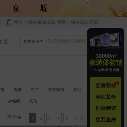
×
售前：400-6868-692 售后：400-666-3706
尼
洛尼
优秀案例
极简
混搭
中古
实景案例
其他
衣帽间
其他
共
套
129
1
2
3
4
5
下一页
尾页