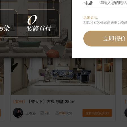
*电话
魏焕和
7
张
6557
浏览
这样装修多少钱?
温馨提示:
稍后将有装修顾问来电为您
【案例】
【誉天下】古典 别墅 285㎡
【
王春婷
7
张
2346
浏览
这样装修多少钱?