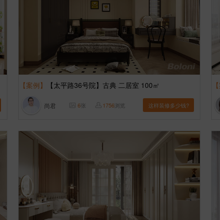
【案例】
【太平路36号院】古典 二居室 100㎡
【
尚君
6
张
1756
浏览
这样装修多少钱?