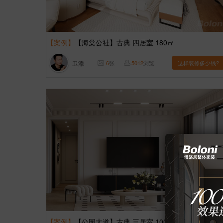
【案例】
【海棠公社】古典 四居室 180㎡
卫添
6
张
5012
浏览
这样装修多少钱?
【案例】
【公园大道】古典 三居室 100㎡