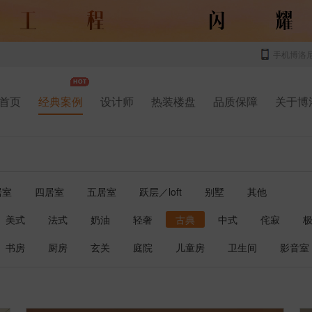
手机博洛
首页
经典案例
设计师
热装楼盘
品质保障
关于博
居室
四居室
五居室
跃层／loft
别墅
其他
美式
法式
奶油
轻奢
古典
中式
侘寂
书房
厨房
玄关
庭院
儿童房
卫生间
影音室