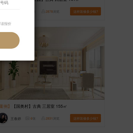
霍伯骞
8
张
2878
浏览
这样装修多少钱?
解读报价
案例】
【国奥村】古典 三居室 155㎡
王春婷
6
张
2831
浏览
这样装修多少钱?