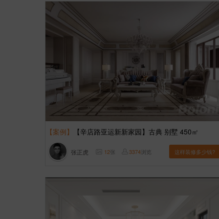
【案例】
【辛店路亚运新新家园】古典 别墅 450㎡
张正虎
12
张
3374
浏览
这样装修多少钱?