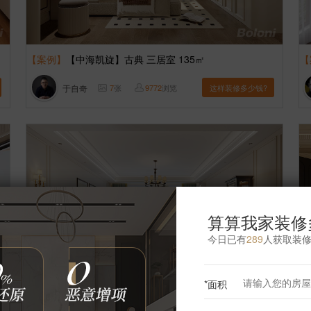
【案例】
【中海凯旋】古典 三居室 135㎡
【
于自奇
7
张
9772
浏览
这样装修多少钱?
算算我家装修
今日已有
289
人获取装
*面积
【案例】
【御墅临枫】古典 二居室 180㎡
【