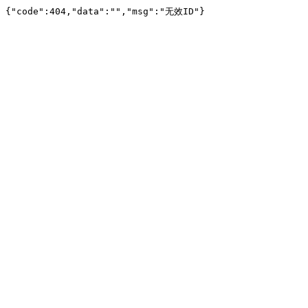
{"code":404,"data":"","msg":"无效ID"}