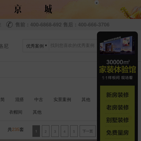
×
售前：400-6868-692 售后：400-666-3706
尼
洛尼
优秀案例
极简
混搭
中古
实景案例
其他
衣帽间
其他
共
套
235
1
2
3
4
5
下一页
尾页