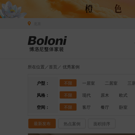
北京
所在位置／
首页
／
优秀案例
户型：
不限
一居室
二居室
三
风格：
不限
现代
原木
欧式
空间：
不限
客厅
餐厅
卧室
最新发布
热点案例
面积排序