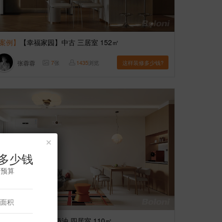
案例】
【幸福家园】中古 三居室 152㎡
张蓉蓉
7
张
1435
浏览
这样装修多少钱?
×
多少钱
修预算
案例】
【金鱼池】奶油 四居室 110㎡