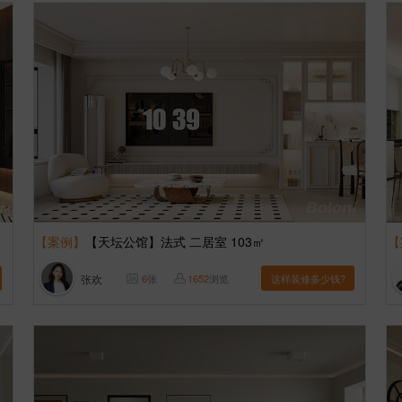
【案例】
【天坛公馆】法式 二居室 103㎡
【
张欢
6
张
1652
浏览
这样装修多少钱?