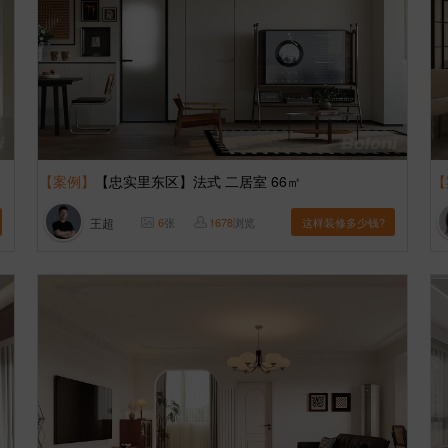
【案例】
【忠实里东区】法式 二居室 66㎡
【
王超
6
张
1678
浏览
这样装修多少钱?