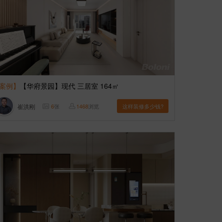
案例】
【华府景园】现代 三居室 164㎡
崔洪刚
6
张
1468
浏览
这样装修多少钱?