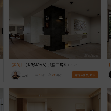
【案例】
【当代MOMA】混搭 三居室 120㎡
【
王研
12
张
299
浏览
这样装修多少钱?