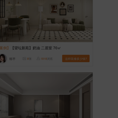
案例】
【望坛新苑】奶油 二居室 70㎡
韩平
8
张
1818
浏览
这样装修多少钱?