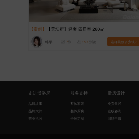
【案例】
【天坛府】轻奢 四居室 260㎡
韩平
7
张
1590
浏览
这样装修多少钱?
走进博洛尼
服务支持
量房设计
品牌故事
整体家装
免费量尺
品牌大片
整体厨房
在线咨询
营业执照
全屋定制
网络申请