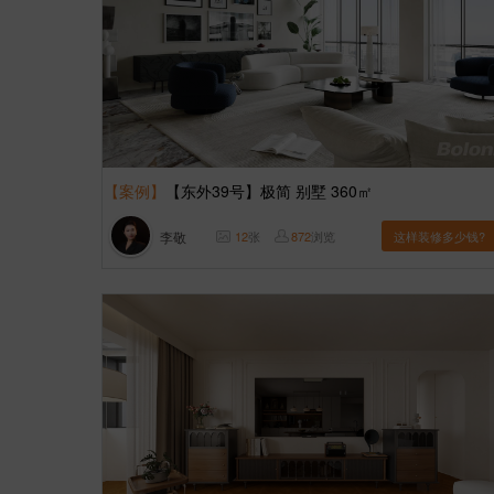
【案例】
【东外39号】极简 别墅 360㎡
李敬
12
张
872
浏览
这样装修多少钱?