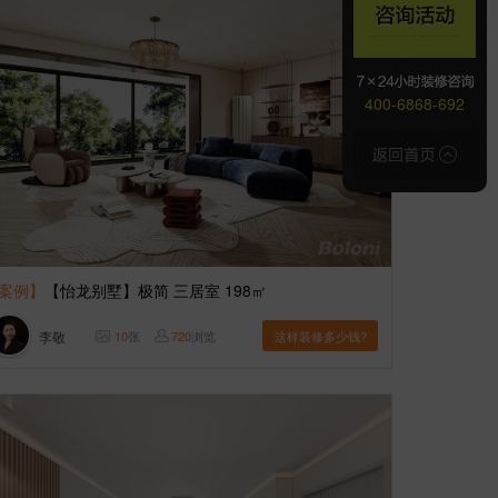
400-6868-692
案例】
【怡龙别墅】极简 三居室 198㎡
李敬
10
张
720
浏览
这样装修多少钱?