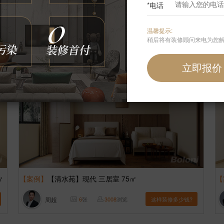
*电话
张蓉蓉
9
张
1630
浏览
这样装修多少钱?
温馨提示:
稍后将有装修顾问来电为您
㎡
【案例】
【清水苑】现代 三居室 75㎡
【
周超
6
张
3008
浏览
这样装修多少钱?