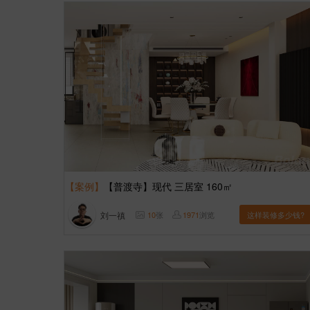
【案例】
【普渡寺】现代 三居室 160㎡
刘一禛
10
张
1971
浏览
这样装修多少钱?