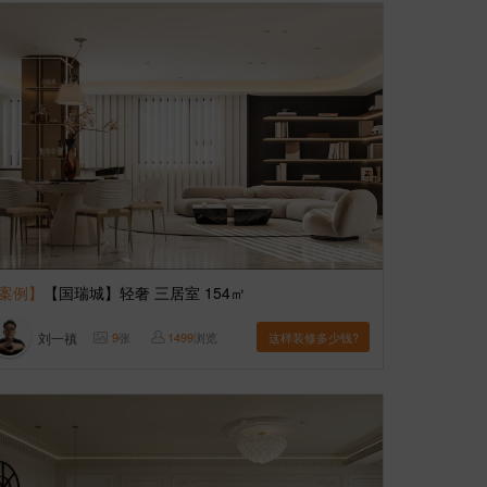
案例】
【国瑞城】轻奢 三居室 154㎡
刘一禛
9
张
1499
浏览
这样装修多少钱?