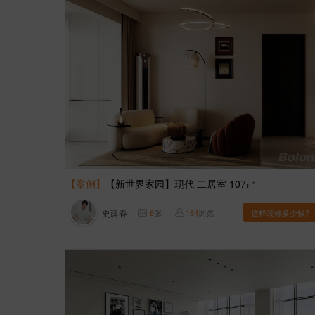
【案例】
【新世界家园】现代 二居室 107㎡
史建春
6
张
164
浏览
这样装修多少钱?