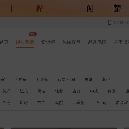
手机博洛
首页
经典案例
设计师
热装楼盘
品质保障
关于博
居室
四居室
五居室
跃层／loft
别墅
其他
美式
法式
奶油
轻奢
古典
中式
侘寂
书房
厨房
玄关
庭院
儿童房
卫生间
影音室