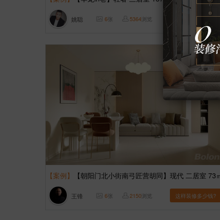
姚聪
6
张
5364
浏览
这样装修多少钱?
【案例】
【朝阳门北小街南弓匠营胡同】现代 二居室 73
王锋
6
张
2150
浏览
这样装修多少钱?