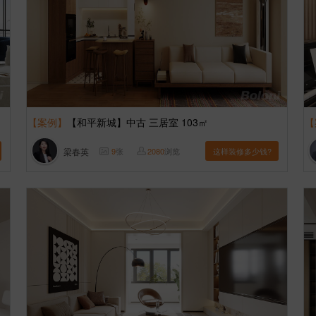
【案例】
【和平新城】中古 三居室 103㎡
【
梁春英
9
张
2080
浏览
这样装修多少钱?