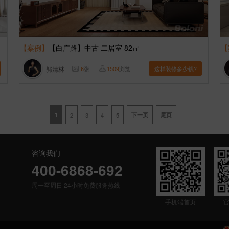
【案例】
【白广路】中古 二居室 82㎡
【
郭清林
6
张
1509
浏览
这样装修多少钱?
1
2
3
4
5
下一页
尾页
咨询我们
400-6868-692
周一至周日 24小时免费服务热线
手机端首页