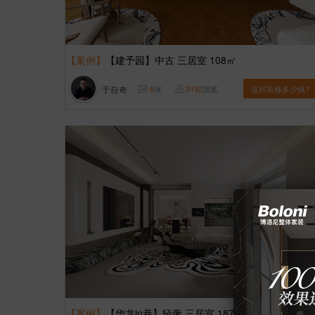
【案例】
【建予园】中古 三居室 108㎡
于自奇
6
张
3192
浏览
这样装修多少钱?
【案例】
【华龙in巷】轻奢 三居室 187㎡