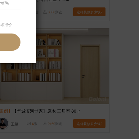
郭清林
11
张
3030
浏览
这样装修多少钱?
解读报价
案例】
【华城滨河世家】原木 三居室 80㎡
王超
6
张
2169
浏览
这样装修多少钱?