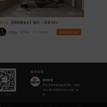
案例】
【国瑞紫金台】现代 一居室 65㎡
任贤达
6
张
1533
浏览
这样装修多少钱?
媒体报道
乐居财经
博洛尼整体家装荣获“2023年家居
高质量发展典范企业”
官方公众号
网易家居
博洛尼携手网易公益发起「健康