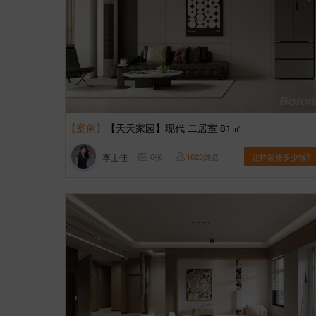
【案例】
【天天家园】现代 二居室 81㎡
李士佳
6
张
1623
浏览
这样装修多少钱?