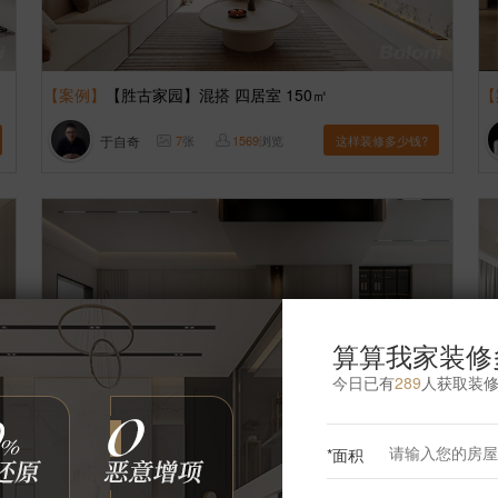
【案例】
【胜古家园】混搭 四居室 150㎡
【
于自奇
7
张
1569
浏览
这样装修多少钱?
算算我家装修
今日已有
289
人获取装
*面积
【案例】
【富贵园】奶油 跃层／loft 210㎡
【